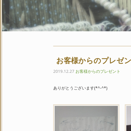
お客様からのプレゼ
2019.12.27
お客様からのプレゼント
ありがとうございます(*^-^*)