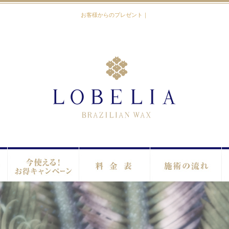
お客様からのプレゼント｜