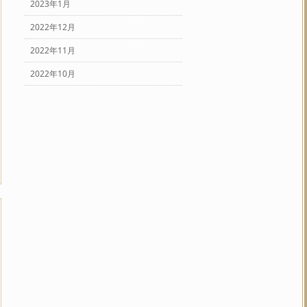
2023年1月
2022年12月
2022年11月
2022年10月