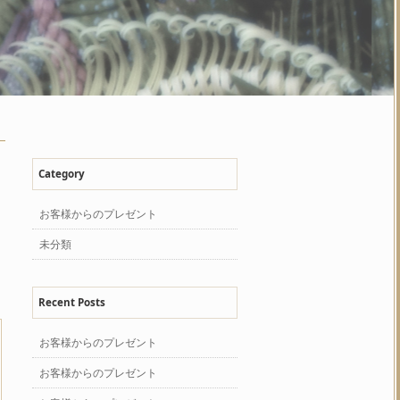
Category
お客様からのプレゼント
未分類
Recent Posts
お客様からのプレゼント
お客様からのプレゼント